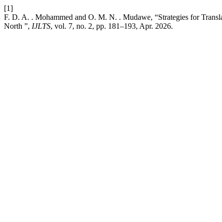
[1]
F. D. A. . Mohammed and O. M. N. . Mudawe, “Strategies for Transla
North ”,
IJLTS
, vol. 7, no. 2, pp. 181–193, Apr. 2026.